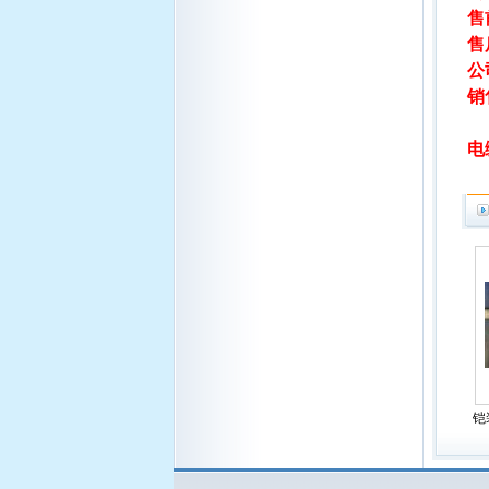
售前
售
公
销
电
铠装