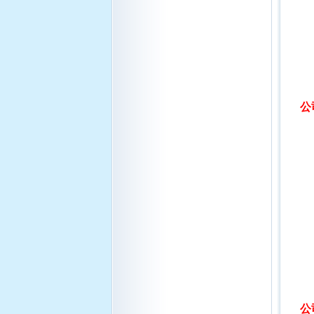
群
衰
导
公
公