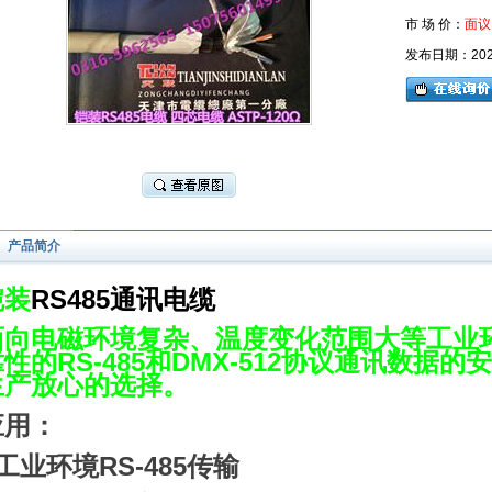
市 场 价：
面议
发布日期：2026-
产品简介
铠装
RS485通讯电缆
面向电磁环境复杂、温度变化范围大等工业
性的RS-485和DMX-512协议通讯数据
生产放心的选择。
应用：
业环境RS-485传输