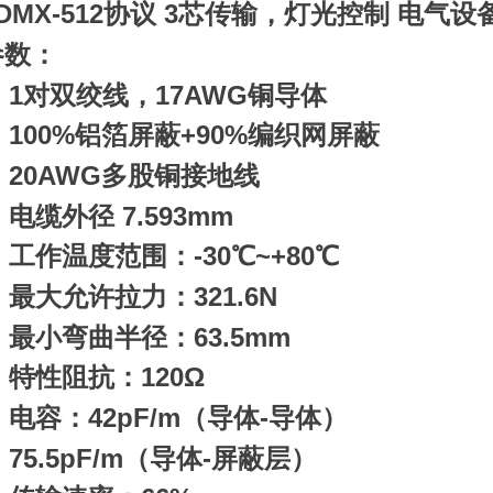
MX-512协议 3芯传输，灯光控制 电气设
参数：
1对双绞线，17AWG铜导体
100%铝箔屏蔽+90%编织网屏蔽
20AWG多股铜接地线
缆外径 7.593mm
工作温度范围：-30℃~+80℃
最大允许拉力：321.6N
最小弯曲半径：63.5mm
特性阻抗：120Ω
电容：42pF/m（导体-导体）
5.5pF/m（导体-屏蔽层）