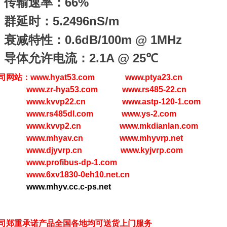
传输速率：66%
延时：5.2496nS/m
减特性：0.6dB/100m @ 1MHz
体允许电流：2.1A @ 25℃
司网站：
www.hyat53.com
www.ptya23.cn
www.zr-hya53.com
www.rs485-22.cn
www.kvvp22.cn
www.astp-120-1.com
www.rs485dl.com
www.ys-2.com
www.kvvp2.cn
www.mkdianlan.com
www.mhyav.cn
www.mhyvrp.net
www.djyvrp.cn
www.kyjvrp.com
www.profibus-dp-1.com
www.6xv1830-0eh10.net.cn
www.mhyv.cc.c-ps.net
司郑重承诺产品全国各地均可送货上门服务